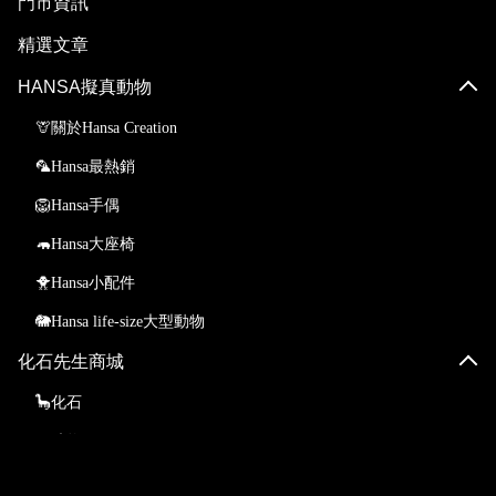
門市資訊
精選文章
HANSA擬真動物
🦒關於Hansa Creation
🦜Hansa最熱銷
🦁Hansa手偶
🦛Hansa大座椅
🐥Hansa小配件
🐘Hansa life-size大型動物
化石先生商城
🦕化石
💎礦物
☄️隕石