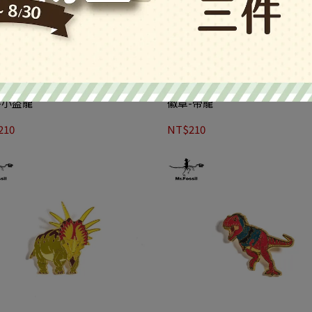
-小盜龍
徽章-帝龍
210
NT$210