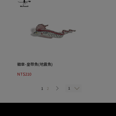
徽章-皇帶魚(地震魚)
NT$210
1
1
2