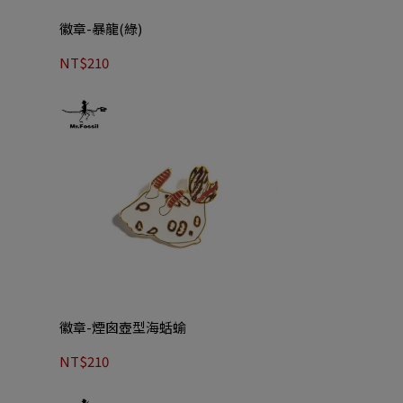
徽章-暴龍(綠)
NT$210
徽章-煙囪壺型海蛞蝓
NT$210