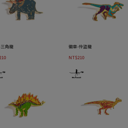
-三角龍
徽章-伶盜龍
210
NT$210