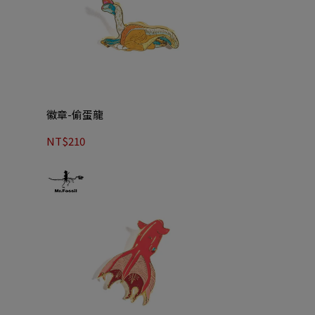
徽章-偷蛋龍
NT$210