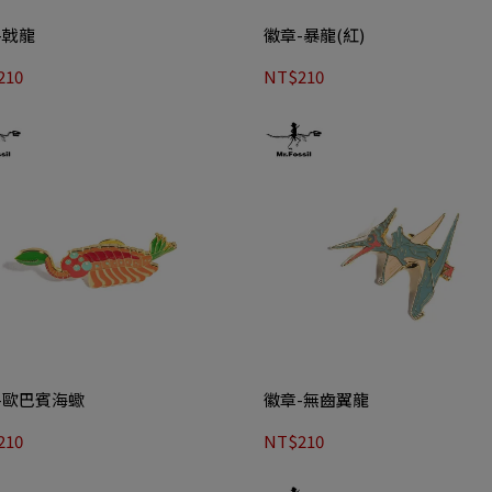
-戟龍
徽章-暴龍(紅)
210
NT$210
-歐巴賓海蠍
徽章-無齒翼龍
210
NT$210