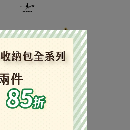
徽章-奇蝦
NT$210