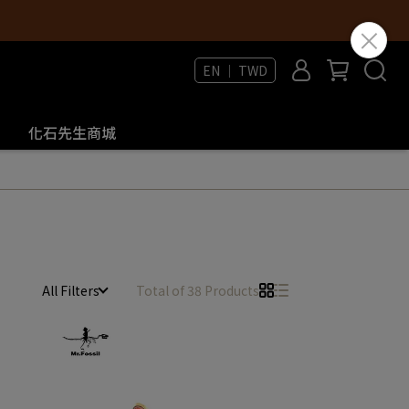
EN ｜ TWD
化石先生商城
All Filters
Total of 38 Products