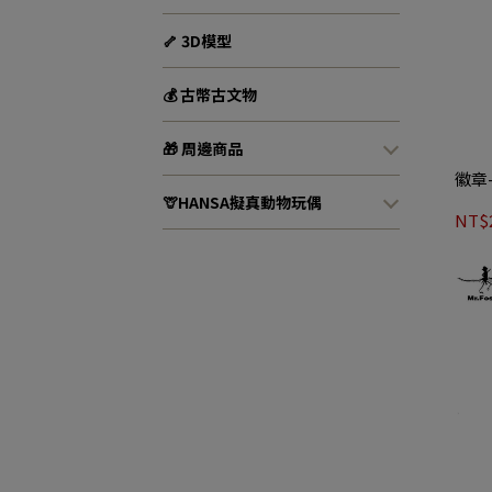
🦴 3D模型
💰 古幣古文物
🎁 周邊商品
徽章
🦒HANSA擬真動物玩偶
NT$