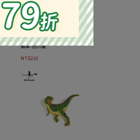
徽章-恐爪龍
NT$210