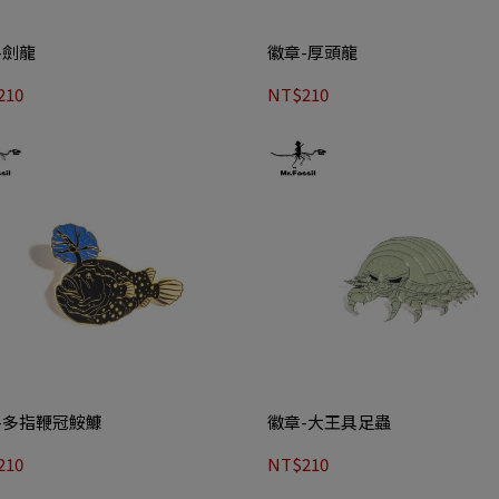
-劍龍
徽章-厚頭龍
210
NT$210
-多指鞭冠鮟鱇
徽章-大王具足蟲
210
NT$210