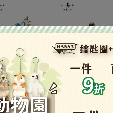
-大西洋海神海蛞蝓
徽章-太平洋多角海蛞蝓
210
NT$210