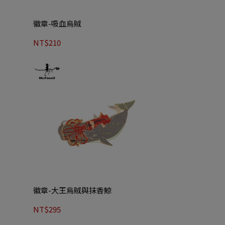
徽章-吸血烏賊
NT$210
徽章-大王烏賊與抹香鯨
NT$295