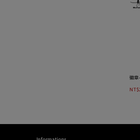
徽章
NT$
Informations