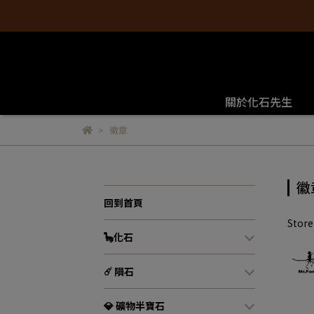
關於化石先生
徽章
徽
回到首頁
Stor
🦕化石
☄️ 隕石
💎 礦物半寶石