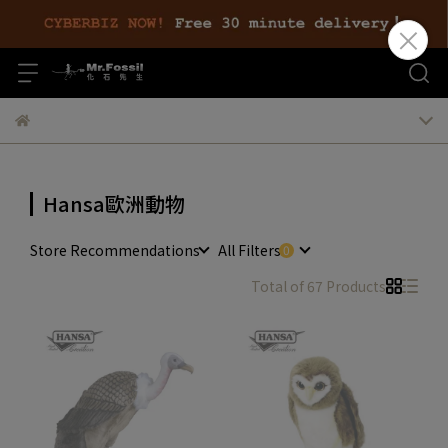
Hansa歐洲動物
Store Recommendations
All Filters
Total of 67 Products