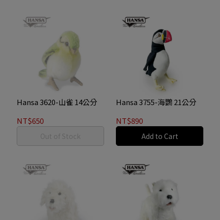
Hansa 3620-山雀 14公分
Hansa 3755-海鸚 21公分
NT$650
NT$890
Out of Stock
Add to Cart