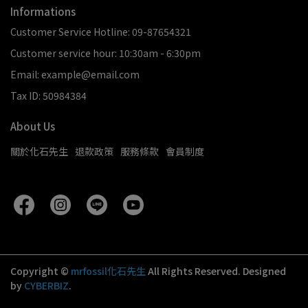
Informations
Customer Service Hotline: 09-87654321
Customer service hour: 10:30am - 6:30pm
Email: example@email.com
Tax ID: 50984384
About Us
關於化石先生
退款政策
服務條款
會員制度
Copyright ©
mrfossil化石先生
All Rights Reserved.
Designed
by
CYBERBIZ
.