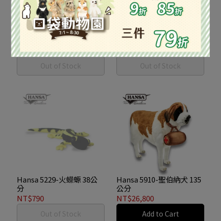
Hansa 4927-披毛犀 55公
Hansa 5185-伊比利亞猞猁
分
32公分
NT$3,300
NT$1,650
Out of Stock
Out of Stock
Hansa 5229-火蠑螈 38公
Hansa 5910-聖伯納犬 135
分
公分
NT$790
NT$26,800
Out of Stock
Add to Cart