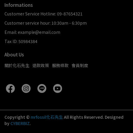
Informations
Customer Service Hotline: 09-87654321
Customer service hour: 10:30am - 6:30pm
Email: example@email.com
Tax ID: 50984384
About Us
關於化石先生
退款政策
服務條款
會員制度
Copyright ©
mrfossil化石先生
All Rights Reserved.
Designed
by
CYBERBIZ
.