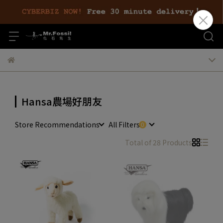
Hansa農場好朋友
Store Recommendations
All Filters
Total of 28 Products