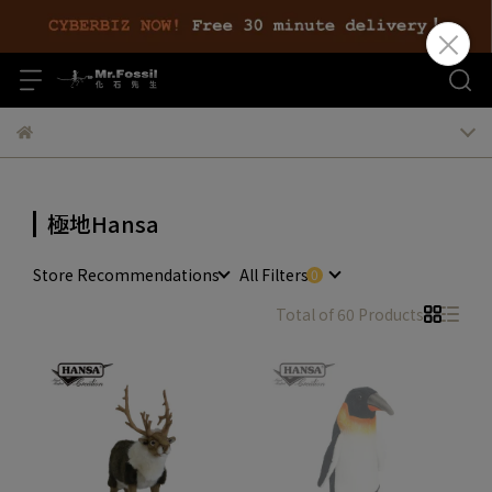
極地Hansa
Store Recommendations
All Filters
Total of 60 Products