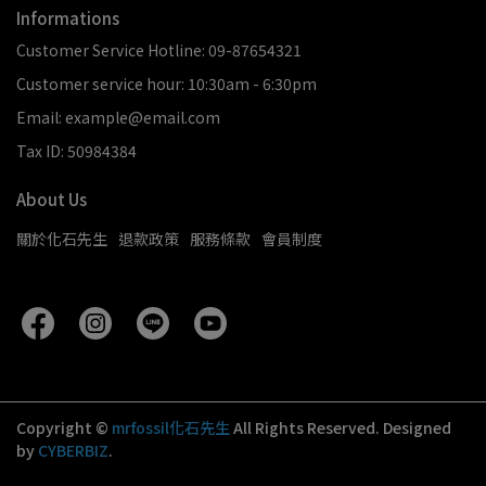
Informations
Customer Service Hotline: 09-87654321
Customer service hour: 10:30am - 6:30pm
Email: example@email.com
Tax ID: 50984384
About Us
關於化石先生
退款政策
服務條款
會員制度
Copyright ©
mrfossil化石先生
All Rights Reserved.
Designed
by
CYBERBIZ
.