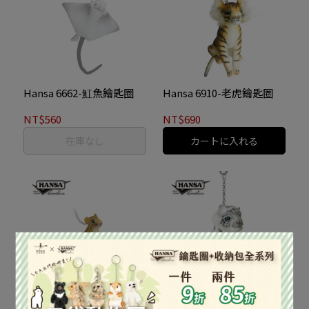
Hansa 6662-魟魚鑰匙圈
Hansa 6910-老虎鑰匙圈
NT$560
NT$690
在庫なし
カートに入れる
Hansa 6911-獵豹鑰匙圈
Hansa 6917-雪豹鑰匙圈