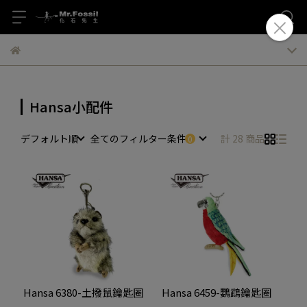
Hansa小配件
デフォルト順
全てのフィルター条件
計 28 商品
Hansa 6380-土撥鼠鑰匙圈
Hansa 6459-鸚鵡鑰匙圈