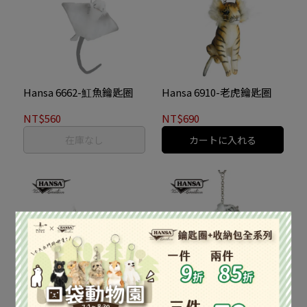
Hansa 6662-魟魚鑰匙圈
Hansa 6910-老虎鑰匙圈
NT$560
NT$690
在庫なし
カートに入れる
Hansa 6911-獵豹鑰匙圈
Hansa 6917-雪豹鑰匙圈