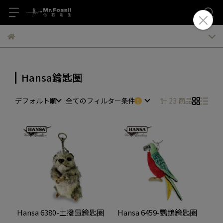
Hansa鑰匙圈
デフォルト順
全てのフィルター条件
計 23 商品
Hansa 6380-土撥鼠鑰匙圈
Hansa 6459-鸚鵡鑰匙圈