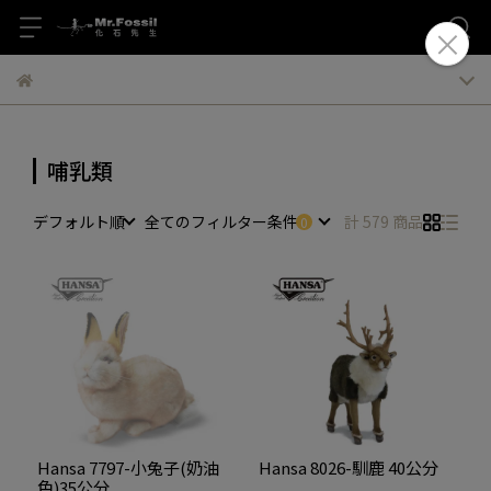
哺乳類
デフォルト順
全てのフィルター条件
計 579 商品
Hansa 7797-小兔子(奶油
Hansa 8026-馴鹿 40公分
色)35公分