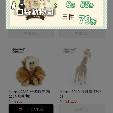
Hansa 2830-野豬 29公分
Hansa 2837-坐姿猴子 20
公分
NT$1,100
NT$850
在庫なし
在庫なし
Hansa 2840-坐姿猴子 20
Hansa 2949-長頸鹿 42公
公分(咖啡色)
分
NT$750
NT$1,200
カートに入れる
在庫なし