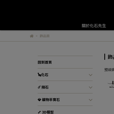
關於化石先生
飾品類
飾
回到首頁
预设
🦕化石
☄️ 隕石
💎 礦物半寶石
🦴 3D模型