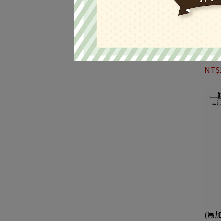
(美
NT$2
(馬