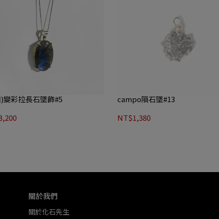
加)變彩拉長石墜飾#5
campo隕石墜#13
,200
NT$1,380
關於我們
關於化石先生