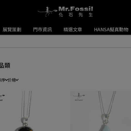
展覽策劃
門市資訊
精選文章
HANSA擬真動物
品類
排序
价格