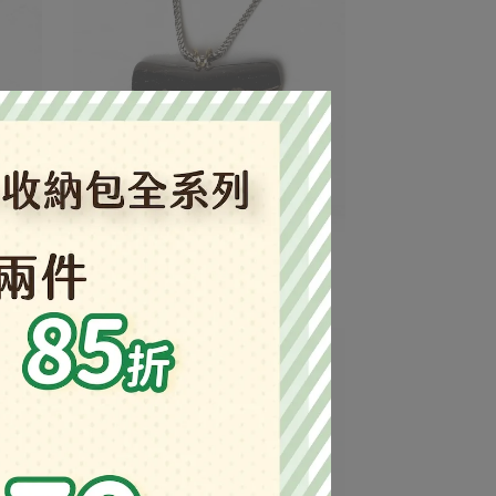
(美)狹齒耳齒鯊牙墜飾6cm #12
NT$6,300