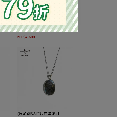
(非)綠孔雀石墜飾#2
NT$4,600
(馬加)變彩拉長石墜飾#1