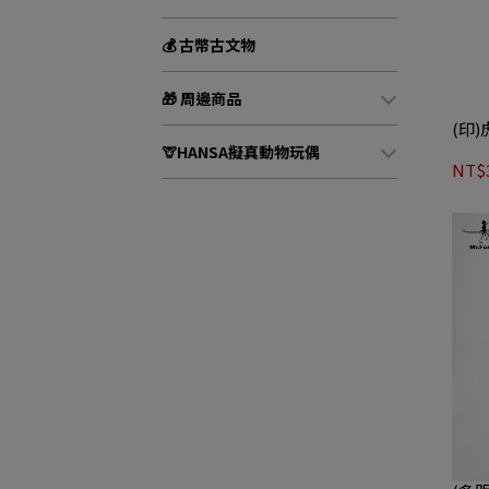
💰 古幣古文物
🎁 周邊商品
(印
🦒HANSA擬真動物玩偶
NT$3