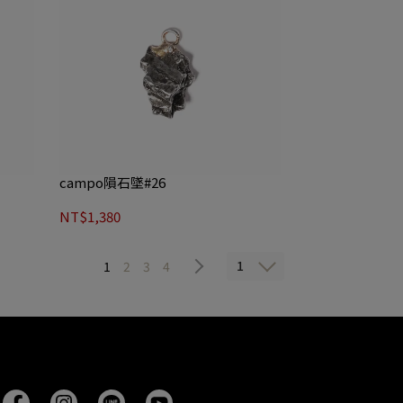
campo隕石墜#26
NT$1,380
1
1
2
3
4