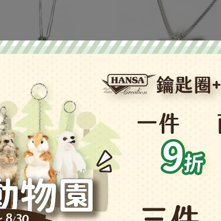
)紫晶墜飾
(美)狹齒耳齒鯊牙墜飾4.5cm #8
,600
NT$6,900