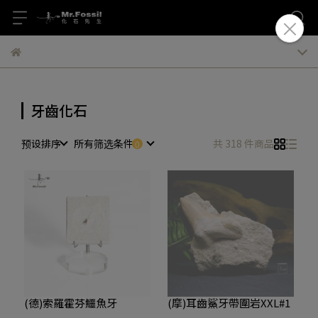
牙齒化石
预设排序
所有筛选条件
共 318 件商品
(德)索羅霍芬鱷魚牙
(摩)耳齒鯊牙帶圍岩XXL#1