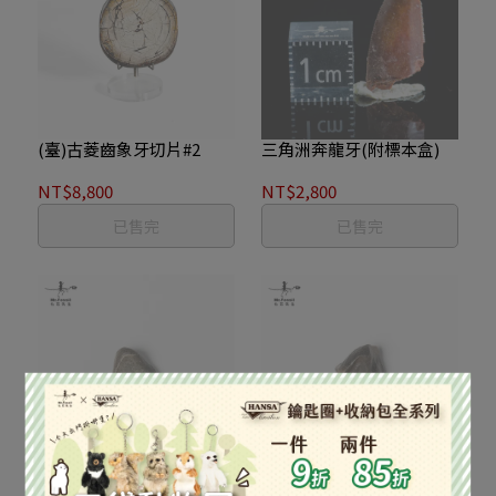
(臺)古菱齒象牙切片#2
三角洲奔龍牙(附標本盒)
NT$8,800
NT$2,800
已售完
已售完
三角龍牙#10
三角龍牙#11