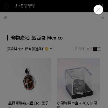
礦物產地-墨西哥 Mexico
预设排序
所有筛选条件
共 68 件商品
墨西哥礫背火蛋白石 墜子
小礦物標本盒-(中)方鉛礦
大
#1