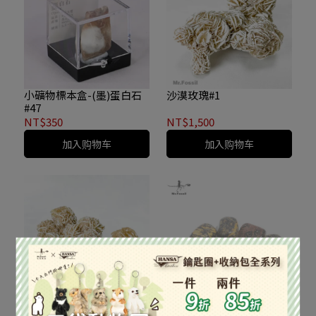
小礦物標本盒-(墨)蛋白石
沙漠玫瑰#1
#47
NT$350
NT$1,500
加入购物车
加入购物车
沙漠玫瑰#2
滾石系列-豹紋碧玉 200g