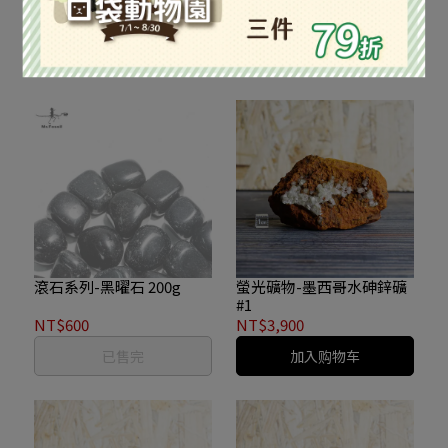
NT$1,500
NT$400
加入购物车
已售完
滾石系列-黑曜石 200g
螢光礦物-墨西哥水砷鋅礦
#1
NT$600
NT$3,900
已售完
加入购物车