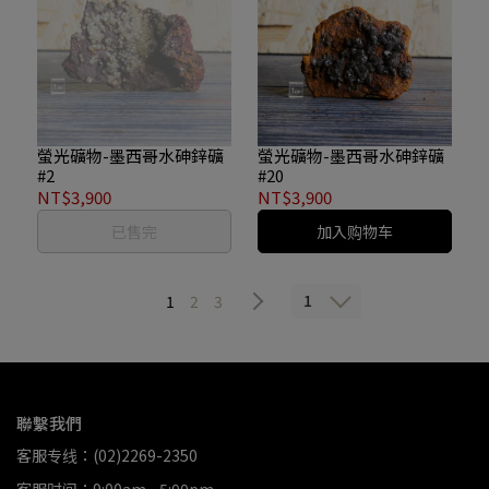
螢光礦物-墨西哥水砷鋅礦
螢光礦物-墨西哥水砷鋅礦
#2
#20
NT$3,900
NT$3,900
已售完
加入购物车
1
1
2
3
聯繫我們
客服专线：(02)2269-2350