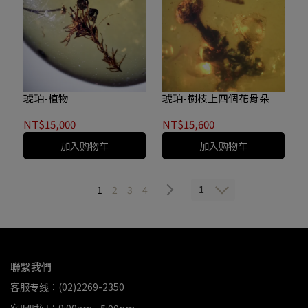
琥珀-植物
琥珀-樹枝上四個花骨朵
NT$15,000
NT$15,600
加入购物车
加入购物车
1
1
2
3
4
聯繫我們
客服专线：(02)2269-2350