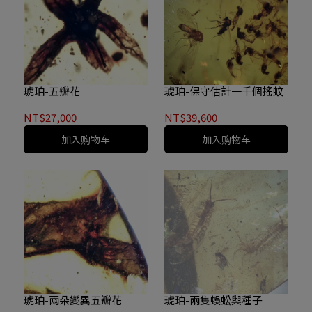
琥珀-五瓣花
琥珀-保守估計一千個搖蚊
NT$27,000
NT$39,600
加入购物车
加入购物车
琥珀-兩朵變異五瓣花
琥珀-兩隻蜈蚣與種子