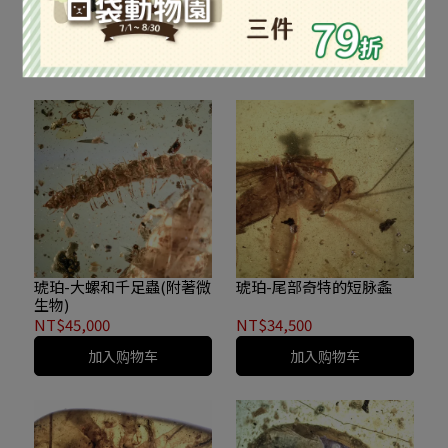
NT$32,000
NT$29,000
已售完
已售完
琥珀-大螺和千足蟲(附著微
琥珀-尾部奇特的短脉螽
生物)
NT$45,000
NT$34,500
加入购物车
加入购物车