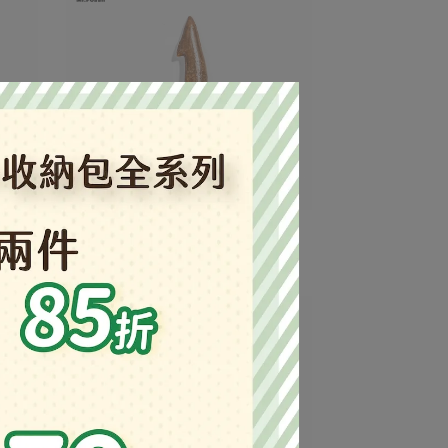
努米底亞帆鋸鰩牙#20
NT$1,380