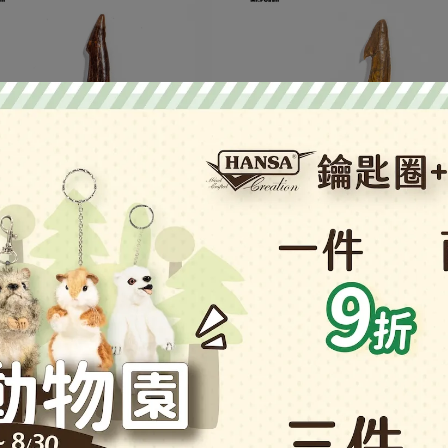
底亞帆鋸鰩牙#19
努米底亞帆鋸鰩牙#2
,380
NT$1,380