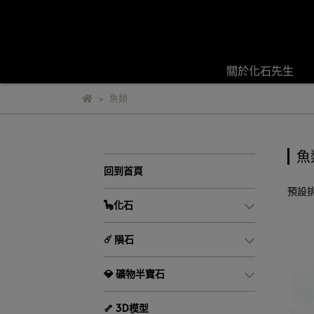
關於化石先生
魚類
魚
回到首頁
預設
🦕化石
☄️ 隕石
💎 礦物半寶石
🦴 3D模型