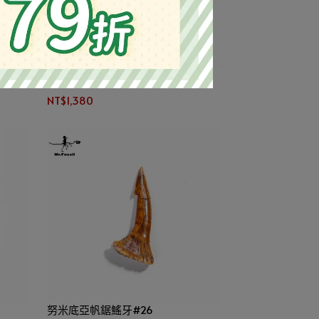
努米底亞帆鋸鰩牙#23
NT$1,380
努米底亞帆鋸鰩牙#26