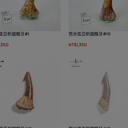
底亞帆鋸鰩牙#1
努米底亞帆鋸鰩牙#10
,350
NT$1,350