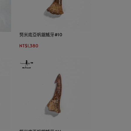
努米底亞帆鋸鰩牙#10
NT$1,380