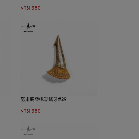
NT$1,380
努米底亞帆鋸鰩牙#29
NT$1,380