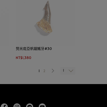
努米底亞帆鋸鰩牙#30
NT$1,380
1
1
2