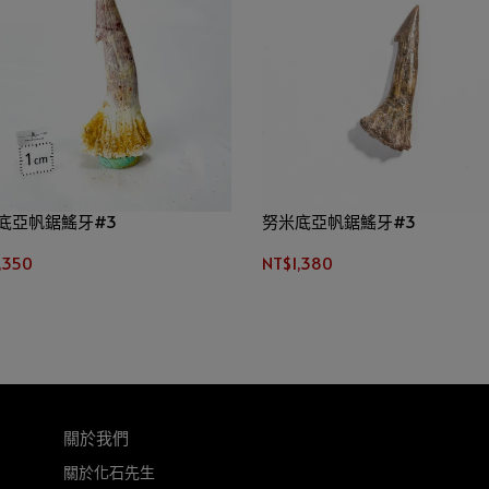
底亞帆鋸鰩牙#3
努米底亞帆鋸鰩牙#3
,350
NT$1,380
關於我們
關於化石先生