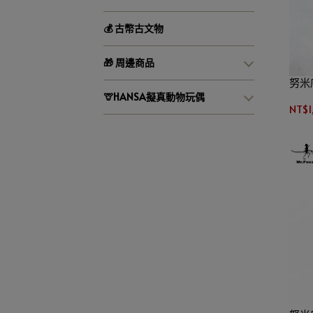
💰 古幣古文物
🎁 周邊商品
努米
🦒HANSA擬真動物玩偶
NT$1