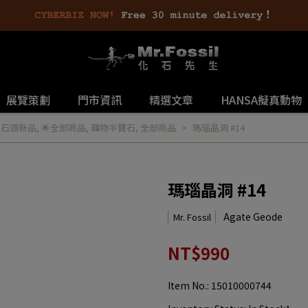
展覽策劃
門市資訊
精選文章
HANSA擬真動物
,
石頭新品
,
🌟全部商品
,
礦物半寶石
,
全部商品
瑪瑙晶洞 #14
瑪瑙晶洞 #14
Agate Geode
Mr. Fossil
NT$990
Item No.:
15010000744