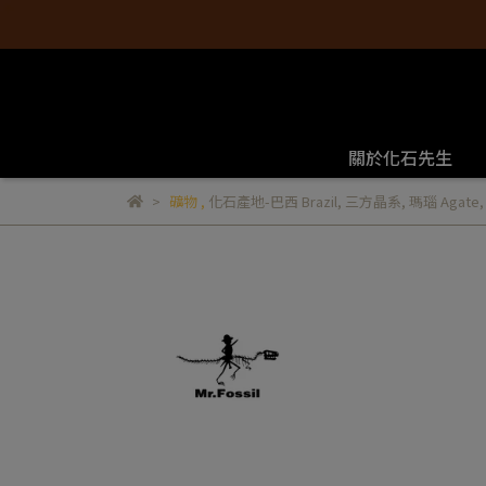
關於化石先生
礦物
,
化石產地-巴西 Brazil
,
三方晶系
,
瑪瑙 Agate