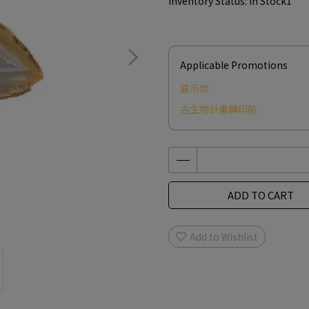
Inventory Status:
In Stock1
Applicable Promotions
展示架
古生物計畫轉印貼
ADD TO CART
Add to Wishlist