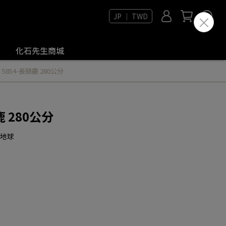
JP ｜ TWD
化石先生商城
a 5854-長頸鹿 280公分
鹿 280公分
愛地球