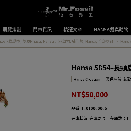
展覽策劃
門市資訊
精選文章
HANSA擬真動物
e-size大型動物
,
草原Hnasa
,
Hansa 非洲動物
,
哺乳類
,
Hansa
,
全部商品
Hans
Hansa 5854-長頸
環保材質 友
Hansa Creation
NT$50,000
品番:
11010000066
在庫状況:
在庫あり。在庫数：1