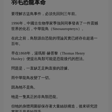
羽毛恐龍革命
要理解古盜鳥事件，必須先回到三年前。
1996年，中國古生物學家季強與同事發表了一件震撼
世界的化石，中華龍鳥（Sinosauropteryx）。
在此之前，鳥類源自恐龍的理論其實已經存在超過一
百年。
早在1868年，湯瑪斯·赫胥黎（Thomas Henry 
Huxley）便提出鳥類可能是恐龍後代的想法。
問題是，一直缺乏足夠直接的證據。
而中華龍鳥改變了一切。
因為牠不是鳥。
牠是一隻真正的非鳥類恐龍。
但牠的身體周圍卻保存著大量絲狀構造，後來研究證
實那正是原始羽毛。