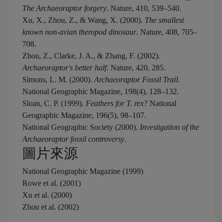
The Archaeoraptor forgery
. Nature, 410, 539–540.
Xu, X., Zhou, Z., & Wang, X. (2000).
The smallest
known non-avian theropod dinosaur
. Nature, 408, 705–
708.
Zhou, Z., Clarke, J. A., & Zhang, F. (2002).
Archaeoraptor's better half
. Nature, 420, 285.
Simons, L. M. (2000).
Archaeoraptor Fossil Trail
.
National Geographic Magazine, 198(4), 128–132.
Sloan, C. P. (1999).
Feathers for T. rex?
National
Geographic Magazine, 196(5), 98–107.
National Geographic Society (2000).
Investigation of the
Archaeoraptor fossil controversy
.
圖片來源
National Geographic Magazine (1999)
Rowe et al. (2001)
Xu et al. (2000)
Zhou et al. (2002)