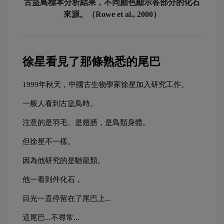
古盜鳥標本分析結果，不同顏色顯示各部分的化石
來源。（Rowe et al., 2000）
徐星看見了那條熟悉的尾巴
1999年秋天，中國古生物學家徐星加入研究工作。
一般人看到古盜鳥時。
注意的是羽毛、是翅膀，是鳥類身體。
但徐星不一樣。
因為他研究的是馳龍類。
他一看到件化石，
目光一直停留在了尾巴上...
這尾巴...不尋常...