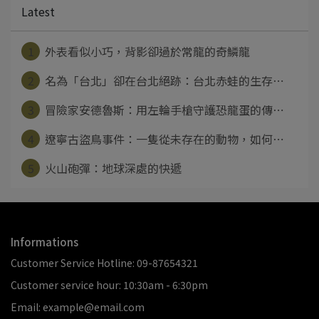
Latest
1
外表看似小巧，背影卻過於常龍的奇鱗龍
2
名為「台北」卻在台北絕跡：台北赤蛙的生存⋯
3
冒險家安德魯斯：用左輪手槍守護恐龍蛋的傳⋯
4
遼寧古盜鳥事件：一隻從未存在的動物，如何⋯
5
火山砲彈：地球深處的快遞
Informations
Customer Service Hotline: 09-87654321
Customer service hour: 10:30am - 6:30pm
Email: example@email.com