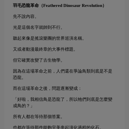
羽毛恐龍革命（Feathered Dinosaur Revolution）
先不說內容。
光是這個名字就帥到不行。
聽起來像是搖滾樂團的世界巡演名稱。
又或者動漫最終章的大事件標題。
但它確實改變了古生物學。
因為在這場革命之前，人們還在爭論鳥類到底是不是
恐龍。
而在這場革命之後，問題逐漸變成：
「好啦，我相信鳥是恐龍了，所以牠們到底是怎麼變
成鳥的？」
所有人都在等待那個答案。
也都在等待那件能夠完美串起演化過程的化石。