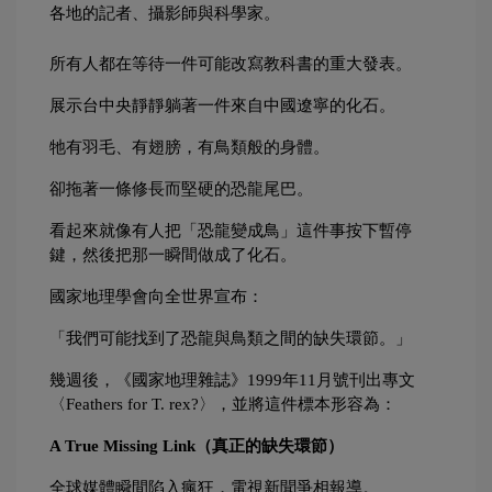
各地的記者、攝影師與科學家。
所有人都在等待一件可能改寫教科書的重大發表。
展示台中央靜靜躺著一件來自中國遼寧的化石。
牠有羽毛、有翅膀，有鳥類般的身體。
卻拖著一條修長而堅硬的恐龍尾巴。
看起來就像有人把「恐龍變成鳥」這件事按下暫停
鍵，然後把那一瞬間做成了化石。
國家地理學會向全世界宣布：
「我們可能找到了恐龍與鳥類之間的缺失環節。」
幾週後，《國家地理雜誌》1999年11月號刊出專文
〈Feathers for T. rex?〉，並將這件標本形容為：
A True Missing Link（真正的缺失環節）
全球媒體瞬間陷入瘋狂，電視新聞爭相報導。