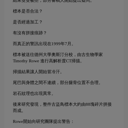
結果雙雙被拒，部分審稿人開始提出疑問。
標本是否合法？
是否經過加工？
有沒有拼接痕跡？
而真正的警訊出現在1999年7月。
標本被送往德州大學奧斯汀分校，由古生物學家 
Timothy Rowe 進行高解析度CT掃描。
掃描結果讓人開始冒冷汗。
尾巴與身體之間不連續，部分腿骨位置不合理。
岩石紋理也出現異常。
後來研究發現，整件古盜鳥標本大約由88塊碎片拼接
而成。
Rowe開始向研究團隊提出警告：