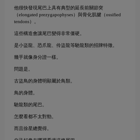
他很快發現尾巴上具有典型的延長前關節突
（elongated prezygapophyses）與骨化肌腱（ossified 
tendons）。
這些構造會讓尾巴變得非常僵硬。
是小盜龍、恐爪龍、伶盜龍等馳龍類的招牌特徵。
幾乎就像身分證一樣。
問題是。
古盜鳥的身體明顯屬於鳥類。
鳥的身體。
馳龍類的尾巴。
怎麼看都不太對勁。
而且徐星總覺得。