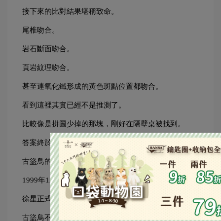
接下來的比對結果堪稱致命。
尾椎吻合。
岩石斷面吻合。
頁岩紋理吻合。
甚至連氧化鐵形成的黃色斑點位置都吻合。
看到這裡其實已經不是推測了。
比較像是拼圖少掉的那塊，剛好在隔壁桌被找到。
答案終於揭曉。
古盜鳥的尾巴正是從另一件小盜龍標本拆下來的。
1999年12月20日。
徐星正式通知研究團隊：
古盜鳥不是一個真正的物種。