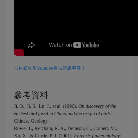
去化石先生Youtube看古盜鳥事件！
參考資料
Ji, Q., Ji, S., Lu, J., et al. (1996).
On discovery of the
earliest bird fossil in China and the origin of birds
.
Chinese Geology.
Rowe, T., Ketcham, R. A., Denison, C., Colbert, M.,
Xu, X., & Currie, P. J. (2001).
Forensic palaeontology: