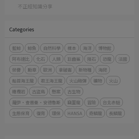
不正經知識分享
Categories
藍鯨
鯨魚
自然科學
標本
海洋
博物館
阿布達比
化石
人類
巨齒鯊
隕石
恐龍
法國
榮譽
勳章
歐洲
拿破崙
新物種
海爬
船首海王龍
君王海王龍
火山砲彈
礦物
火山
橄欖岩
古盜鳥
懸案
古生物
羅伊·查普曼·安德魯斯
竊蛋龍
冒險
台北赤蛙
生態保育
復育
環保
HANSA
奇鱗龍
長鱗龍