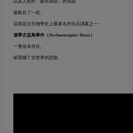
以及人類對「缺失環節」的渴望。
被黏在了一起。
這就是古生物學史上最著名的化石謎案之一：
遼寧古盜鳥事件（Archaeoraptor Hoax）
一隻從未存在。
卻震撼了全世界的恐龍。